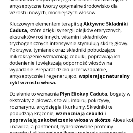
antyseptyczne tworzy optymalne środowisko dla
wzrostu nowych, mocniejszych włosów.
Kluczowym elementem terapii są
Aktywne Składniki
Caduta
, które dzięki synergii olejków eterycznych,
ekstraktów roślinnych, witamin i składników
trychogenicznych intensywnie stymulują skórę głowy.
Pokrzywa, tymianek oraz składniki pobudzające
mikrokrążenie wzmacniają cebulki, poprawiają ich
dotlenienie i zwiększają odporność włosów na
wypadanie. Preparat działa przeciwzapalnie,
antyseptycznie i regenerująco,
wspierając naturalny
cykl wzrostu włosa.
Działanie to wzmacnia
Płyn Eliokap Caduta,
bogaty w
ekstrakty z jałowca, szałwii, imbiru, pokrzywy,
rozmarynu, arcydzięgla i kurkumy. Składniki te
pobudzają krążenie,
wzmacniają cebulki i
poprawiają zakotwiczenie włosa w skórze
. Aloes koi
i nawilża, a panthenol, hydrolizowane proteiny