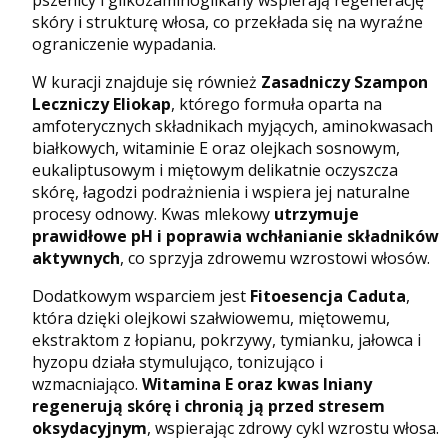
pszenicy i glikozaminoglikany wspierają regenerację
skóry i strukturę włosa, co przekłada się na wyraźne
ograniczenie wypadania.
W kuracji znajduje się również
Zasadniczy Szampon
Leczniczy Eliokap
, którego formuła oparta na
amfoterycznych składnikach myjących, aminokwasach
białkowych, witaminie E oraz olejkach sosnowym,
eukaliptusowym i miętowym delikatnie oczyszcza
skórę, łagodzi podrażnienia i wspiera jej naturalne
procesy odnowy. Kwas mlekowy
utrzymuje
prawidłowe pH i poprawia wchłanianie składników
aktywnych
, co sprzyja zdrowemu wzrostowi włosów.
Dodatkowym wsparciem jest
Fitoesencja Caduta
,
która dzięki olejkowi szałwiowemu, miętowemu,
ekstraktom z łopianu, pokrzywy, tymianku, jałowca i
hyzopu działa stymulująco, tonizująco i
wzmacniająco.
Witamina E oraz kwas lniany
regenerują skórę i chronią ją przed stresem
oksydacyjnym
, wspierając zdrowy cykl wzrostu włosa.