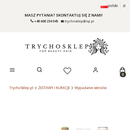
polski
zł
MASZ PYTANIA? SKONTAKTUJ SIĘ Z NAMI!
+48 608 234 045
trychosklep@op.pl
Prod
Otwórz wyszukiwarkę
TrychoSklep.pl
ZESTAWY I KURACJE
Wypadanie włosów