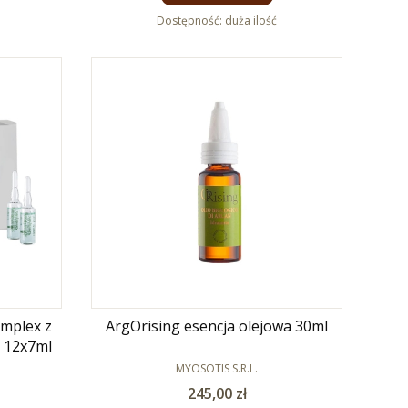
Dostępność:
duża ilość
mplex z
ArgOrising esencja olejowa 30ml
 12x7ml
PRODUCENT
MYOSOTIS S.R.L.
Cena
245,00 zł