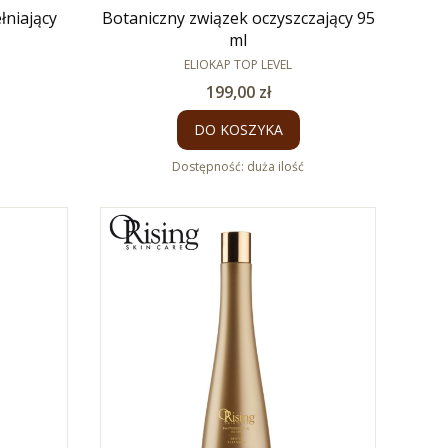
niający
Botaniczny związek oczyszczający 95
ml
PRODUCENT
ELIOKAP TOP LEVEL
Cena
199,00 zł
DO KOSZYKA
Dostępność:
duża ilość