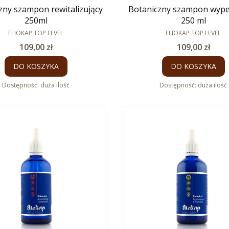
zny szampon rewitalizujący
Botaniczny szampon wypeł
250ml
250 ml
PRODUCENT
PRODUCENT
ELIOKAP TOP LEVEL
ELIOKAP TOP LEVEL
Cena
Cena
109,00 zł
109,00 zł
DO KOSZYKA
DO KOSZYKA
Dostępność:
duża ilość
Dostępność:
duża ilość