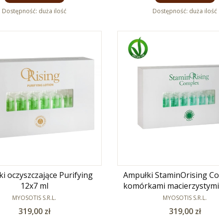
Dostępność:
duża ilość
Dostępność:
duża ilość
i oczyszczające Purifying
Ampułki StaminOrising Co
12x7 ml
komórkami macierzystymi
PRODUCENT
PRODUCENT
MYOSOTIS S.R.L.
MYOSOTIS S.R.L.
Cena
Cena
319,00 zł
319,00 zł