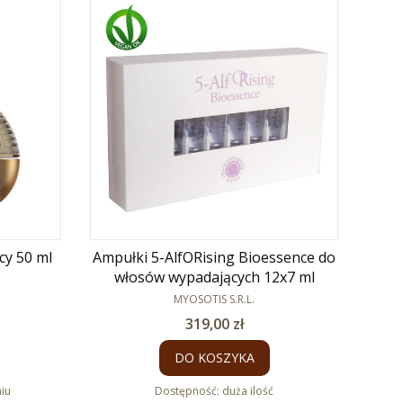
cy 50 ml
Ampułki 5-AlfORising Bioessence do
włosów wypadających 12x7 ml
PRODUCENT
MYOSOTIS S.R.L.
Cena
319,00 zł
DO KOSZYKA
iu
Dostępność:
duża ilość