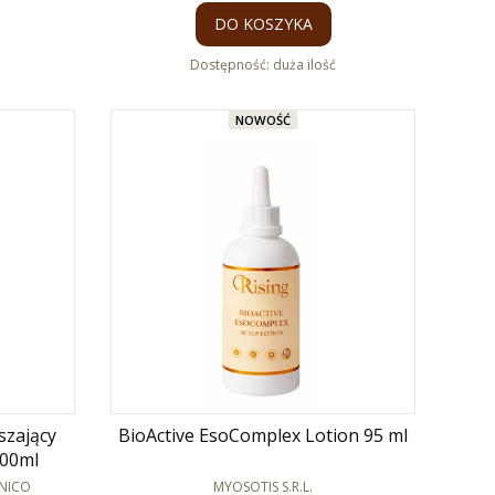
DO KOSZYKA
Dostępność:
duża ilość
NOWOŚĆ
szający
BioActive EsoComplex Lotion 95 ml
400ml
PRODUCENT
UNICO
MYOSOTIS S.R.L.