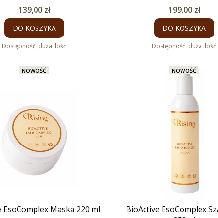
Cena
Cena
139,00 zł
199,00 zł
DO KOSZYKA
DO KOSZYKA
Dostępność:
duża ilość
Dostępność:
duża ilość
NOWOŚĆ
NOWOŚĆ
e EsoComplex Maska 220 ml
BioActive EsoComplex S