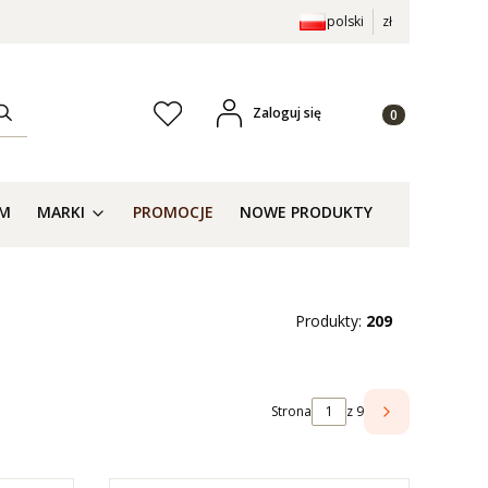
polski
zł
Produkty w kosz
Zaloguj się
Ulubione
ść
Szukaj
EM
MARKI
PROMOCJE
NOWE PRODUKTY
Produkty:
209
Strona
z 9
NASTĘPNE P