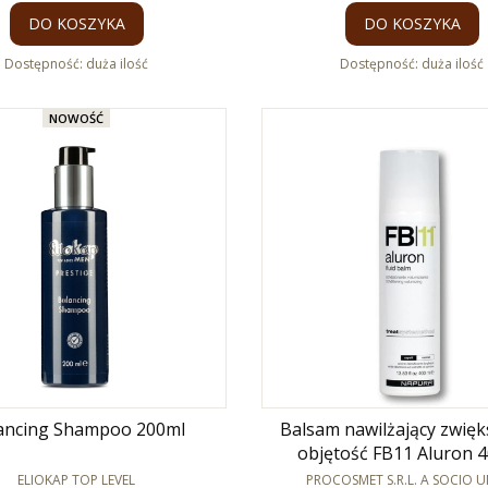
DO KOSZYKA
DO KOSZYKA
Dostępność:
duża ilość
Dostępność:
duża ilość
NOWOŚĆ
ancing Shampoo 200ml
Balsam nawilżający zwięk
objętość FB11 Aluron 
PRODUCENT
PRODUCENT
ELIOKAP TOP LEVEL
PROCOSMET S.R.L. A SOCIO 