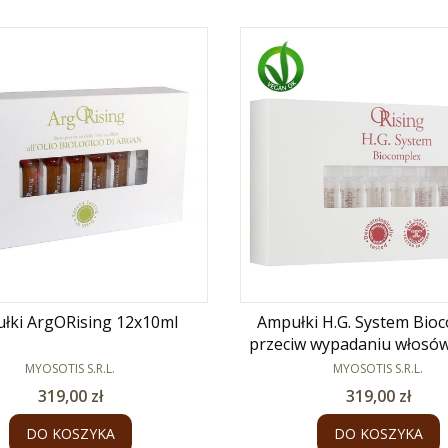
łki ArgORising 12x10ml
Ampułki H.G. System Bio
przeciw wypadaniu włosó
PRODUCENT
PRODUCENT
MYOSOTIS S.R.L.
MYOSOTIS S.R.L.
Cena
Cena
319,00 zł
319,00 zł
DO KOSZYKA
DO KOSZYKA