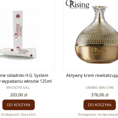
ne składniki H.G. System
Aktywny krem rewitalizują
przeciw wypadaniu włosów 125ml
PRODUCENT
PRODUCENT
MYOSOTIS S.R.L.
ORISING SKIN CARE
Cena
Cena
203,00 zł
376,00 zł
DO KOSZYKA
DO KOSZYKA
Dostępność:
duża ilość
Dostępność:
na wyczerpan