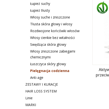
Łupież suchy
Łupież tłusty
Włosy suche i zniszczone
Tłusta skóra głowy i włosy
Rozdwojone końcówki włosów
Włosy cienkie bez witalności
Swędząca skóra głowy
Włosy zniszczone zabiegami
chemicznymi
Łuszczyca skóry głowy
Aktyw
Pielęgnacja codzienna
Anti-age
ZESTAWY I KURACJE
HAIR LOSS SYSTEM
Linie
MARKI