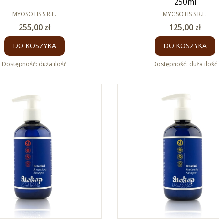
250ml
PRODUCENT
PRODUCENT
MYOSOTIS S.R.L.
MYOSOTIS S.R.L.
Cena
Cena
255,00 zł
125,00 zł
DO KOSZYKA
DO KOSZYKA
Dostępność:
duża ilość
Dostępność:
duża ilość