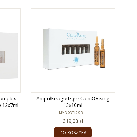
complex
Ampułki łagodzące CalmORising
w 12x7ml
12x10ml
PRODUCENT
MYOSOTIS S.R.L.
Cena
319,00 zł
DO KOSZYKA