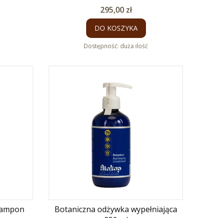
Cena
295,00 zł
DO KOSZYKA
Dostępność:
duża ilość
zampon
Botaniczna odżywka wypełniająca