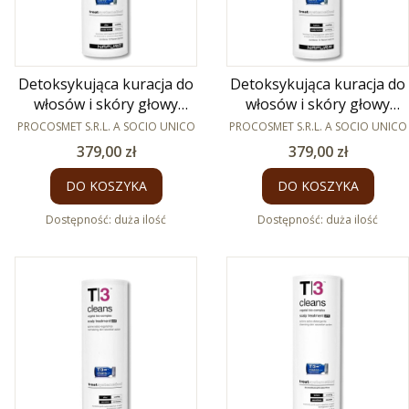
Detoksykująca kuracja do
Detoksykująca kuracja do
włosów i skóry głowy
włosów i skóry głowy
PRODUCENT
Purify Post T1 12 x 8ml
PRODUCENT
Purify Pre T1 12 x 8ml
PROCOSMET S.R.L. A SOCIO UNICO
PROCOSMET S.R.L. A SOCIO UNICO
Cena
Cena
379,00 zł
379,00 zł
DO KOSZYKA
DO KOSZYKA
Dostępność:
duża ilość
Dostępność:
duża ilość