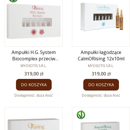
Ampułki H.G. System
Ampułki łagodzące
Biocomplex przeciw
CalmORising 12x10ml
wypadaniu włosów 12x7ml
PRODUCENT
PRODUCENT
MYOSOTIS S.R.L.
MYOSOTIS S.R.L.
Cena
Cena
319,00 zł
319,00 zł
DO KOSZYKA
DO KOSZYKA
Dostępność:
duża ilość
Dostępność:
duża ilość