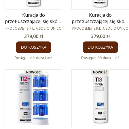
Kuracja do
Kuracja do
przetłuszczającej się skóry
przetłuszczającej się skóry
PRODUCENT
głowy Cleans Post 12 x
PRODUCENT
głowy Cleans Pre 12 x 8ml
PROCOSMET S.R.L. A SOCIO UNICO
PROCOSMET S.R.L. A SOCIO UNICO
8ml
Cena
Cena
379,00 zł
379,00 zł
DO KOSZYKA
DO KOSZYKA
Dostępność:
duża ilość
Dostępność:
duża ilość
NOWOŚĆ
NOWOŚĆ