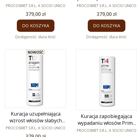
PRODUCENT
PRODUCENT
12 x 8ml
PROCOSMET S.R.L. A SOCIO UNICO
PROCOSMET S.R.L. A SOCIO UNICO
Cena
Cena
379,00 zł
379,00 zł
DO KOSZYKA
DO KOSZYKA
Dostępność:
duża ilość
Dostępność:
duża ilość
NOWOŚĆ
Kuracja uzupełniająca
Kuracja zapobiegająca
wzrost włosów słabych
wypadaniu włosów Prime
PRODUCENT
Anagen Post 12 x 8ml
PROCOSMET S.R.L. A SOCIO UNICO
PRODUCENT
Post 12 x 8ml
PROCOSMET S.R.L. A SOCIO UNICO
Cena
379,00 zł