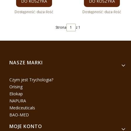
DO KOSZYKA
DO KOSZYKA
Dostępność:
duża ilość
Dostępność:
duża ilość
Strona
z 1
Linki w stopce
NASZE MARKI
Czym jest Trychologia?
Orising
Eliokap
NAPURA
Mediceuticals
BAO-MED
MOJE KONTO