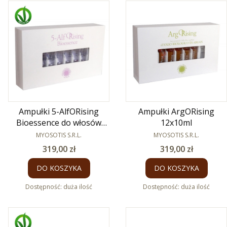
Ampułki 5-AlfORising
Ampułki ArgORising
Bioessence do włosów
12x10ml
wypadających 12x7 ml
PRODUCENT
PRODUCENT
MYOSOTIS S.R.L.
MYOSOTIS S.R.L.
Cena
Cena
319,00 zł
319,00 zł
DO KOSZYKA
DO KOSZYKA
Dostępność:
duża ilość
Dostępność:
duża ilość