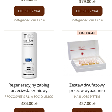
Cena
379,00 zł
DO KOSZYKA
DO KOSZYKA
Dostępność:
duża ilość
Dostępność:
duża ilość
BESTSELLER
Regeneracyjny zabieg
Zestaw dwufazowy
przeciwstarzeniowy
przeciw wypadaniu
PRODUCENT
Stamigen PRE 12x8ml
włosów Hair Loss System
PRODUCENT
PROCOSMET S.R.L. A SOCIO UNICO
HAIR LOSS SYSTEM
ampułki 15x7 ml
Cena
Cena
484,00 zł
427,00 zł