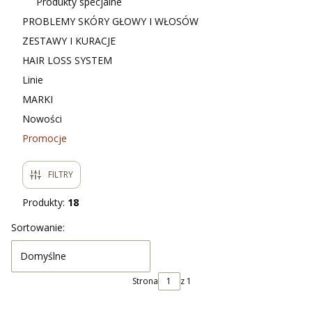
Produkty specjalne
PROBLEMY SKÓRY GŁOWY I WŁOSÓW
ZESTAWY I KURACJE
HAIR LOSS SYSTEM
Linie
MARKI
Nowości
Promocje
Koniec menu
FILTRY
Produkty:
18
Lista produktów
Sortowanie:
Domyślne
Strona
z 1