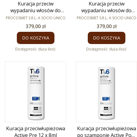
Kuracja przeciw
Kuracja przeciw
wypadaniu włosów do
wypadaniu włosów do
PRODUCENT
normalnej skóry głowy
tłustej skóry głowy Energy
PRODUCENT
PROCOSMET S.R.L. A SOCIO UNICO
PROCOSMET S.R.L. A SOCIO UNICO
Energy 12 x 8ml
12 x 8ml
Cena
Cena
379,00 zł
379,00 zł
DO KOSZYKA
DO KOSZYKA
Dostępność:
duża ilość
Dostępność:
duża ilość
Kuracja przeciwłupieżowa
Kuracja przeciwłupieżowa
Active Pre 12 x 8ml
po szamponie Active Post