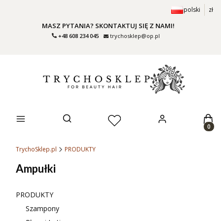
polski
zł
MASZ PYTANIA? SKONTAKTUJ SIĘ Z NAMI!
+48 608 234 045
trychosklep@op.pl
Prod
Otwórz wyszukiwarkę
TrychoSklep.pl
PRODUKTY
Ampułki
PRODUKTY
Szampony