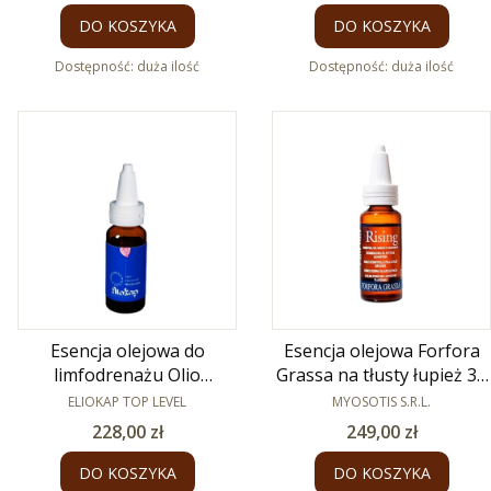
DO KOSZYKA
DO KOSZYKA
Dostępność:
duża ilość
Dostępność:
duża ilość
Esencja olejowa do
Esencja olejowa Forfora
limfodrenażu Olio
Grassa na tłusty łupież 30
Riattivante 30 ml
PRODUCENT
PRODUCENT
ml
ELIOKAP TOP LEVEL
MYOSOTIS S.R.L.
Cena
Cena
228,00 zł
249,00 zł
DO KOSZYKA
DO KOSZYKA