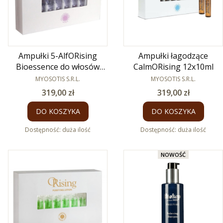
Ampułki 5-AlfORising
Ampułki łagodzące
Bioessence do włosów
CalmORising 12x10ml
wypadających 12x7 ml
PRODUCENT
PRODUCENT
MYOSOTIS S.R.L.
MYOSOTIS S.R.L.
Cena
Cena
319,00 zł
319,00 zł
DO KOSZYKA
DO KOSZYKA
Dostępność:
duża ilość
Dostępność:
duża ilość
NOWOŚĆ