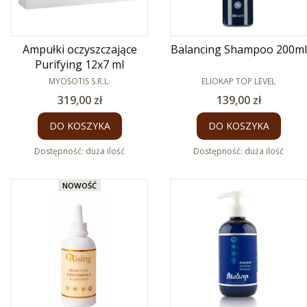
Ampułki oczyszczające
Balancing Shampoo 200ml
Purifying 12x7 ml
PRODUCENT
PRODUCENT
MYOSOTIS S.R.L.
ELIOKAP TOP LEVEL
Cena
Cena
319,00 zł
139,00 zł
DO KOSZYKA
DO KOSZYKA
Dostępność:
duża ilość
Dostępność:
duża ilość
NOWOŚĆ