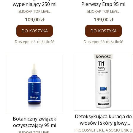
wypełniający 250 ml
Pierwszy Etap 95 ml
PRODUCENT
PRODUCENT
ELIOKAP TOP LEVEL
ELIOKAP TOP LEVEL
Cena
Cena
109,00 zł
199,00 zł
DO KOSZYKA
DO KOSZYKA
Dostępność:
duża ilość
Dostępność:
duża ilość
NOWOŚĆ
Detoksykująca kuracja do
Botaniczny związek
włosów i skóry głowy
oczyszczający 95 ml
PRODUCENT
Purify Post T1 12 x 8ml
PROCOSMET S.R.L. A SOCIO UNICO
PRODUCENT
ELIOKAP TOP LEVEL