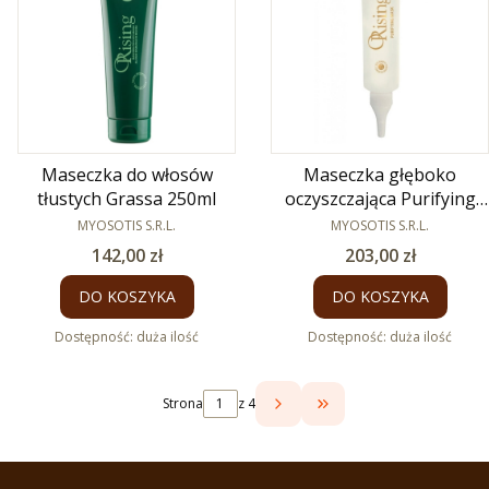
Maseczka do włosów
Maseczka głęboko
tłustych Grassa 250ml
oczyszczająca Purifying
PRODUCENT
PRODUCENT
125ml
MYOSOTIS S.R.L.
MYOSOTIS S.R.L.
Cena
Cena
142,00 zł
203,00 zł
DO KOSZYKA
DO KOSZYKA
Dostępność:
duża ilość
Dostępność:
duża ilość
Strona
z 4
PRZEJDŹ DO OSTATNI