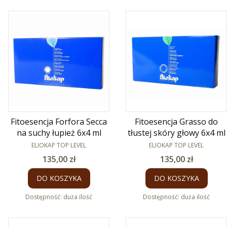
Fitoesencja Forfora Secca
Fitoesencja Grasso do
na suchy łupież 6x4 ml
tłustej skóry głowy 6x4 ml
PRODUCENT
PRODUCENT
ELIOKAP TOP LEVEL
ELIOKAP TOP LEVEL
Cena
Cena
135,00 zł
135,00 zł
DO KOSZYKA
DO KOSZYKA
Dostępność:
duża ilość
Dostępność:
duża ilość