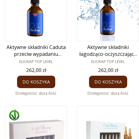
Aktywne składniki Caduta
Aktywne składniki
przeciw wypadaniu
łagodząco-oczyszczające
PRODUCENT
włosów 100 ml
Calmanti 100 ml
PRODUCENT
ELIOKAP TOP LEVEL
ELIOKAP TOP LEVEL
Cena
Cena
262,00 zł
262,00 zł
DO KOSZYKA
DO KOSZYKA
Dostępność:
duża ilość
Dostępność:
duża ilość