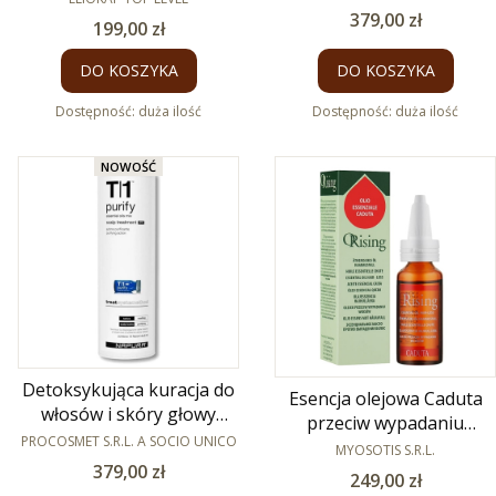
Cena
379,00 zł
Cena
199,00 zł
DO KOSZYKA
DO KOSZYKA
Dostępność:
duża ilość
Dostępność:
duża ilość
NOWOŚĆ
Detoksykująca kuracja do
Esencja olejowa Caduta
włosów i skóry głowy
przeciw wypadaniu
PRODUCENT
Purify Pre T1 12 x 8ml
PROCOSMET S.R.L. A SOCIO UNICO
włosów 30 ml
PRODUCENT
MYOSOTIS S.R.L.
Cena
379,00 zł
Cena
249,00 zł