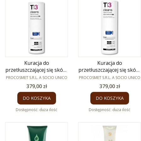
Kuracja do
Kuracja do
przetłuszczającej się skóry
przetłuszczającej się skóry
PRODUCENT
głowy Cleans Post 12 x
PRODUCENT
głowy Cleans Pre 12 x 8ml
PROCOSMET S.R.L. A SOCIO UNICO
PROCOSMET S.R.L. A SOCIO UNICO
8ml
Cena
Cena
379,00 zł
379,00 zł
DO KOSZYKA
DO KOSZYKA
Dostępność:
duża ilość
Dostępność:
duża ilość