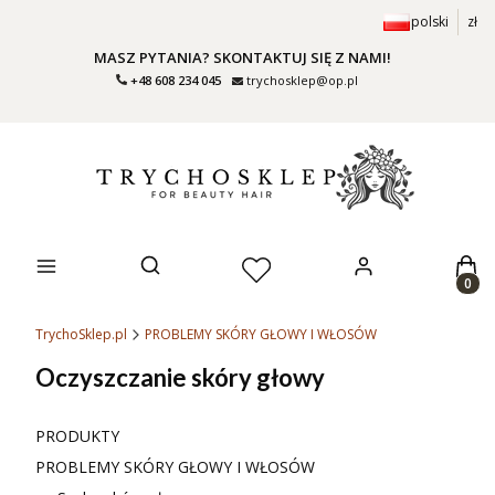
polski
zł
MASZ PYTANIA? SKONTAKTUJ SIĘ Z NAMI!
+48 608 234 045
trychosklep@op.pl
Prod
Otwórz wyszukiwarkę
TrychoSklep.pl
PROBLEMY SKÓRY GŁOWY I WŁOSÓW
Oczyszczanie skóry głowy
PRODUKTY
PROBLEMY SKÓRY GŁOWY I WŁOSÓW