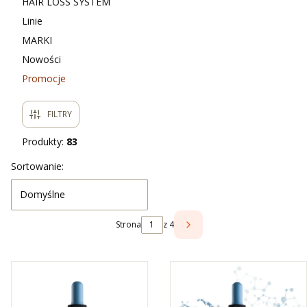
HAIR LOSS SYSTEM
Linie
MARKI
Nowości
Promocje
Koniec menu
FILTRY
Produkty:
83
Lista produktów
Sortowanie:
Domyślne
Strona
z 4
NASTĘPNE PRODUKTY