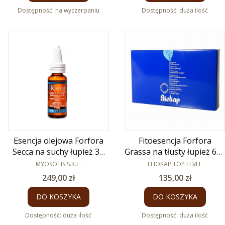
Dostępność:
na wyczerpaniu
Dostępność:
duża ilość
Esencja olejowa Forfora
Fitoesencja Forfora
Secca na suchy łupież 30
Grassa na tłusty łupież 6x4
PRODUCENT
ml
PRODUCENT
ml
MYOSOTIS S.R.L.
ELIOKAP TOP LEVEL
Cena
Cena
249,00 zł
135,00 zł
DO KOSZYKA
DO KOSZYKA
Dostępność:
duża ilość
Dostępność:
duża ilość