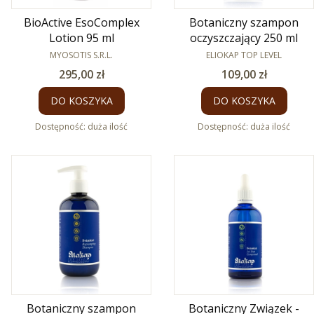
BioActive EsoComplex
Botaniczny szampon
Lotion 95 ml
oczyszczający 250 ml
PRODUCENT
PRODUCENT
MYOSOTIS S.R.L.
ELIOKAP TOP LEVEL
Cena
Cena
295,00 zł
109,00 zł
DO KOSZYKA
DO KOSZYKA
Dostępność:
duża ilość
Dostępność:
duża ilość
Botaniczny szampon
Botaniczny Związek -