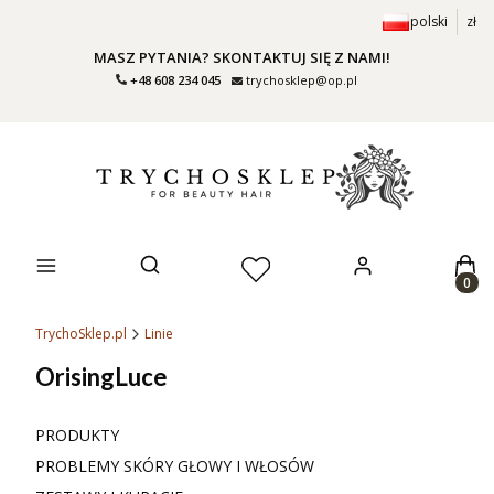
polski
zł
MASZ PYTANIA? SKONTAKTUJ SIĘ Z NAMI!
+48 608 234 045
trychosklep@op.pl
Prod
Otwórz wyszukiwarkę
TrychoSklep.pl
Linie
OrisingLuce
PRODUKTY
PROBLEMY SKÓRY GŁOWY I WŁOSÓW