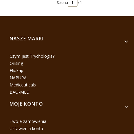
Strona
z 1
Linki w stopce
NASZE MARKI
Czym jest Trychologia?
Orising
Eliokap
NAPURA
Mediceuticals
BAO-MED
MOJE KONTO
Twoje zamówienia
Ustawienia konta