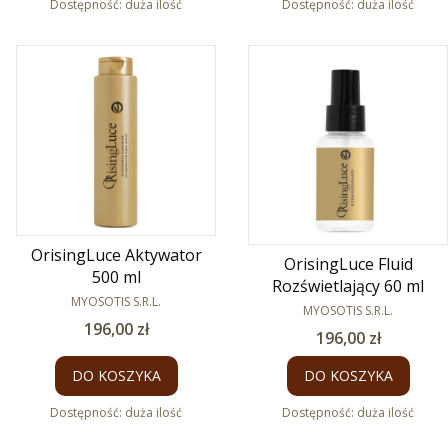
Dostępność:
duża ilość
Dostępność:
duża ilość
OrisingLuce Aktywator
OrisingLuce Fluid
500 ml
Rozświetlający 60 ml
PRODUCENT
MYOSOTIS S.R.L.
PRODUCENT
MYOSOTIS S.R.L.
Cena
196,00 zł
Cena
196,00 zł
DO KOSZYKA
DO KOSZYKA
Dostępność:
duża ilość
Dostępność:
duża ilość