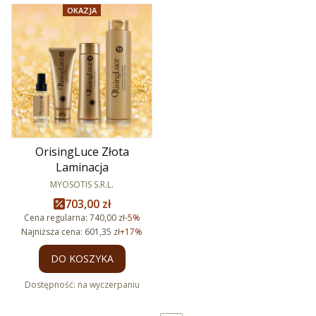
OKAZJA
OrisingLuce Złota
Laminacja
PRODUCENT
MYOSOTIS S.R.L.
Cena promocyjna
703,00 zł
Cena regularna:
740,00 zł
-5%
Najniższa cena:
601,35 zł
+17%
DO KOSZYKA
Dostępność:
na wyczerpaniu