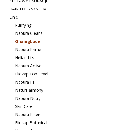
ZESTAWY I KURACJE
HAIR LOSS SYSTEM
Linie
Purifying
Napura Cleans
OrisingLuce
Napura Prime
Helianthi's
Napura Active
Eliokap Top Level
Napura PH
NaturHarmony
Napura Nutry
Skin Care
Napura Rikeir
Eliokap Botanical