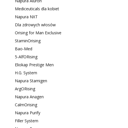
Napura Aluron
Mediceuticals dla kobiet
Napura NXT
Dla zdrowych włosów
Orising for Man Exclusive
StaminOrising
Bao-Med
5-AlfORising
Eliokap Prestige Men
H.G. System
Napura Stamigen
ArgORising
Napura Anagen
CalmOrising
Napura Purify
Filler System