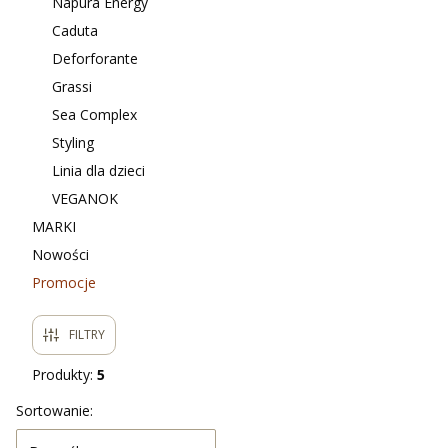
Napura Energy
Caduta
Deforforante
Grassi
Sea Complex
Styling
Linia dla dzieci
VEGANOK
MARKI
Nowości
Promocje
Koniec menu
FILTRY
Produkty:
5
Lista produktów
Sortowanie: