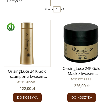
Domyślne
Strona
z 1
OrisingLuce 24K Gold
OrisingLuce 24 K Gold
Mask z kwasem
szampon z kwasem
hialuronowym 150 ml
PRODUCENT
MYOSOTIS S.R.L.
hialuronowym 250 ml
PRODUCENT
MYOSOTIS S.R.L.
Cena
226,00 zł
Cena
122,00 zł
DO KOSZYKA
DO KOSZYKA