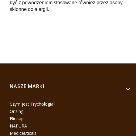
być z powodzeniem stosowane również przez osoby
skłonne do alergii.
Linki w stopce
NASZE MARKI
Czym jest Trychologia?
Orising
Eliokap
NAPURA
Mediceuticals