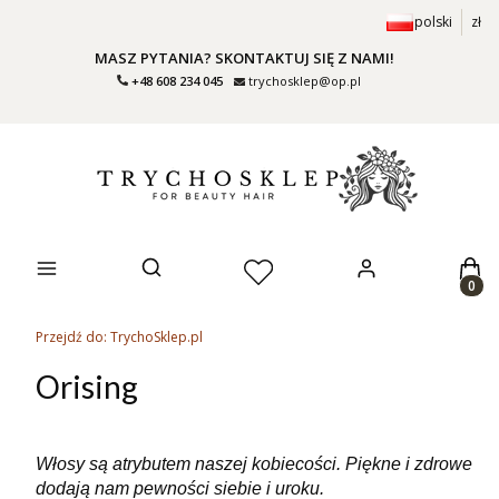
polski
zł
MASZ PYTANIA? SKONTAKTUJ SIĘ Z NAMI!
+48 608 234 045
trychosklep@op.pl
Prod
Otwórz wyszukiwarkę
Przejdź do:
TrychoSklep.pl
Orising
Włosy są atrybutem naszej kobiecości. Piękne i zdrowe
dodają nam pewności siebie i uroku.