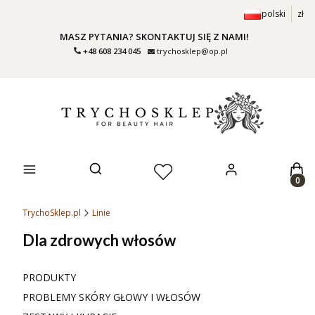
polski
zł
MASZ PYTANIA? SKONTAKTUJ SIĘ Z NAMI!
+48 608 234 045
trychosklep@op.pl
Prod
Otwórz wyszukiwarkę
TrychoSklep.pl
Linie
Dla zdrowych włosów
PRODUKTY
PROBLEMY SKÓRY GŁOWY I WŁOSÓW