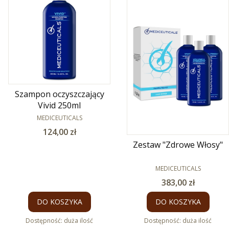
Szampon oczyszczający
Vivid 250ml
PRODUCENT
MEDICEUTICALS
Cena
124,00 zł
Zestaw "Zdrowe Włosy"
PRODUCENT
MEDICEUTICALS
Cena
383,00 zł
DO KOSZYKA
DO KOSZYKA
Dostępność:
duża ilość
Dostępność:
duża ilość