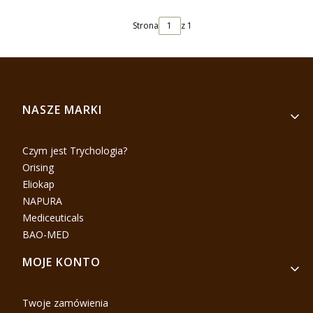
Strona
z 1
Linki w stopce
NASZE MARKI
Czym jest Trychologia?
Orising
Eliokap
NAPURA
Mediceuticals
BAO-MED
MOJE KONTO
Twoje zamówienia