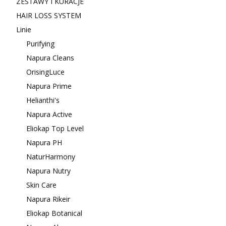
ZESTAWY I KURACJE
HAIR LOSS SYSTEM
Linie
Purifying
Napura Cleans
OrisingLuce
Napura Prime
Helianthi's
Napura Active
Eliokap Top Level
Napura PH
NaturHarmony
Napura Nutry
Skin Care
Napura Rikeir
Eliokap Botanical