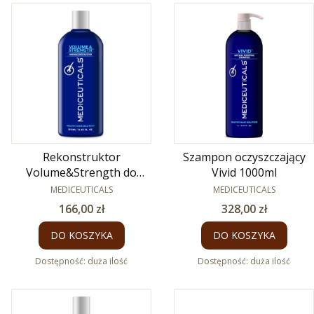
Rekonstruktor
Szampon oczyszczający
Volume&Strength do
Vivid 1000ml
włosów cienkich 250ml
PRODUCENT
PRODUCENT
MEDICEUTICALS
MEDICEUTICALS
Cena
Cena
166,00 zł
328,00 zł
DO KOSZYKA
DO KOSZYKA
Dostępność:
duża ilość
Dostępność:
duża ilość