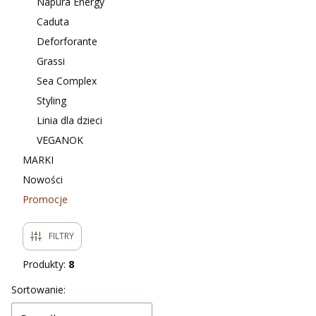
Napura Energy
Caduta
Deforforante
Grassi
Sea Complex
Styling
Linia dla dzieci
VEGANOK
MARKI
Nowości
Promocje
Koniec menu
FILTRY
Produkty:
8
Lista produktów
Sortowanie: