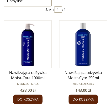
Domyślne
Strona
z 1
Nawilżająca odżywka
Nawilżająca odżywka
Moist-Cyte 1000ml
Moist-Cyte 250ml
PRODUCENT
PRODUCENT
MEDICEUTICALS
MEDICEUTICALS
Cena
Cena
428,00 zł
143,00 zł
DO KOSZYKA
DO KOSZYKA