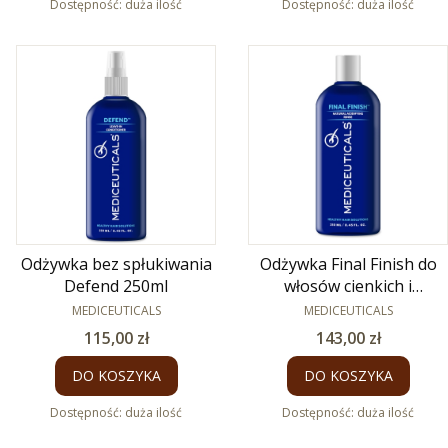
Dostępność:
duża ilość
Dostępność:
duża ilość
Odżywka bez spłukiwania
Odżywka Final Finish do
Defend 250ml
włosów cienkich i
PRODUCENT
zniszczonych 250ml
PRODUCENT
MEDICEUTICALS
MEDICEUTICALS
Cena
Cena
115,00 zł
143,00 zł
DO KOSZYKA
DO KOSZYKA
Dostępność:
duża ilość
Dostępność:
duża ilość