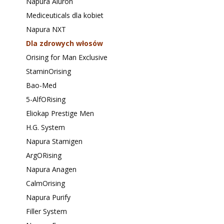
Napura Aluron
Mediceuticals dla kobiet
Napura NXT
Dla zdrowych włosów
Orising for Man Exclusive
StaminOrising
Bao-Med
5-AlfORising
Eliokap Prestige Men
H.G. System
Napura Stamigen
ArgORising
Napura Anagen
CalmOrising
Napura Purify
Filler System