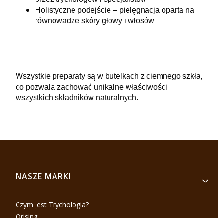
Holistyczne podejście – pielęgnacja oparta na
równowadze skóry głowy i włosów
Wszystkie preparaty są w butelkach z ciemnego szkła,
co pozwala zachować unikalne właściwości
wszystkich składników naturalnych.
Linki w stopce
NASZE MARKI
Czym jest Trychologia?
Orising