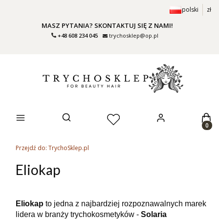
polski
zł
MASZ PYTANIA? SKONTAKTUJ SIĘ Z NAMI!
+48 608 234 045
trychosklep@op.pl
Prod
Otwórz wyszukiwarkę
Przejdź do:
TrychoSklep.pl
Eliokap
Eliokap
to jedna z najbardziej rozpoznawalnych marek
lidera w branży trychokosmetyków -
Solaria