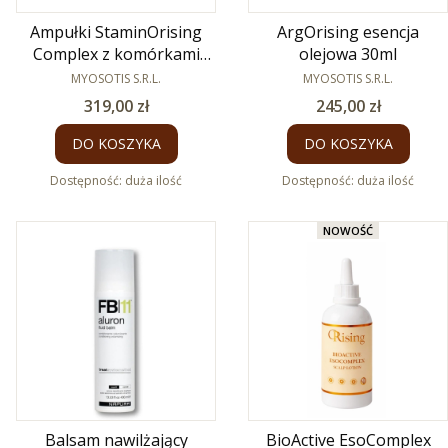
Ampułki StaminOrising
ArgOrising esencja
Complex z komórkami
olejowa 30ml
macierzystymi 12x7ml
PRODUCENT
PRODUCENT
MYOSOTIS S.R.L.
MYOSOTIS S.R.L.
Cena
Cena
319,00 zł
245,00 zł
DO KOSZYKA
DO KOSZYKA
Dostępność:
duża ilość
Dostępność:
duża ilość
NOWOŚĆ
Balsam nawilżający
BioActive EsoComplex