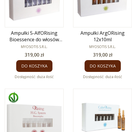
Ampułki 5-AlfORising
Ampułki ArgORising
Bioessence do włosów
12x10ml
wypadających 12x7 ml
PRODUCENT
PRODUCENT
MYOSOTIS S.R.L.
MYOSOTIS S.R.L.
Cena
Cena
319,00 zł
319,00 zł
DO KOSZYKA
DO KOSZYKA
Dostępność:
duża ilość
Dostępność:
duża ilość