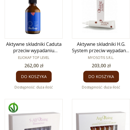
Aktywne składniki Caduta
Aktywne składniki H.G.
przeciw wypadaniu
System przeciw wypadaniu
PRODUCENT
włosów 100 ml
PRODUCENT
włosów 125ml
ELIOKAP TOP LEVEL
MYOSOTIS S.R.L.
Cena
Cena
262,00 zł
203,00 zł
DO KOSZYKA
DO KOSZYKA
Dostępność:
duża ilość
Dostępność:
duża ilość