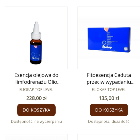
Esencja olejowa do
Fitoesencja Caduta
limfodrenażu Olio
przeciw wypadaniu
Riattivante 30 ml
PRODUCENT
PRODUCENT
włosów 6x4 ml
ELIOKAP TOP LEVEL
ELIOKAP TOP LEVEL
Cena
Cena
228,00 zł
135,00 zł
DO KOSZYKA
DO KOSZYKA
Dostępność:
na wyczerpaniu
Dostępność:
duża ilość