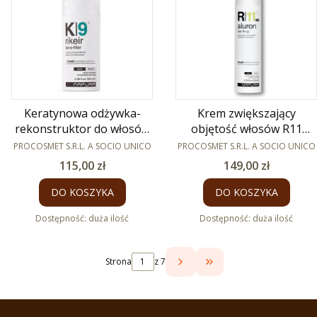
Keratynowa odżywka-
Krem zwiększający
rekonstruktor do włosów
objętość włosów R11
PRODUCENT
K9 Rikeir 100ml
PRODUCENT
Aluron 200ml
PROCOSMET S.R.L. A SOCIO UNICO
PROCOSMET S.R.L. A SOCIO UNICO
Cena
Cena
115,00 zł
149,00 zł
DO KOSZYKA
DO KOSZYKA
Dostępność:
duża ilość
Dostępność:
duża ilość
Strona
z 7
PRZEJDŹ DO OSTATNI