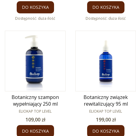
DO KOSZYKA
DO KOSZYKA
Dostępność:
duża ilość
Dostępność:
duża ilość
Botaniczny szampon
Botaniczny związek
wypełniający 250 ml
rewitalizujący 95 ml
PRODUCENT
PRODUCENT
ELIOKAP TOP LEVEL
ELIOKAP TOP LEVEL
Cena
Cena
109,00 zł
199,00 zł
DO KOSZYKA
DO KOSZYKA