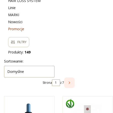
HAIR LOSS SYSTEM
Linie
MARKI
Nowości
Promocje
Koniec menu
FILTRY
Produkty:
149
Lista produktów
Sortowanie:
Domyślne
Strona
z 7
NASTĘPNE PRODUKTY