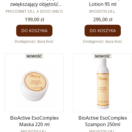
zwiększający objętość
Lotion 95 ml
PRODUCENT
FB11 Aluron 400ml
PRODUCENT
PROCOSMET S.R.L. A SOCIO UNICO
MYOSOTIS S.R.L.
Cena
Cena
199,00 zł
295,00 zł
DO KOSZYKA
DO KOSZYKA
Dostępność:
duża ilość
Dostępność:
duża ilość
NOWOŚĆ
NOWOŚĆ
BioActive EsoComplex
BioActive EsoComplex
Maska 220 ml
Szampon 250ml
PRODUCENT
PRODUCENT
MYOSOTIS S.R.L.
MYOSOTIS S.R.L.