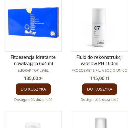
Fitoesencja Idratante
Fluid do rekonstrukcji
nawilżająca 6x4 ml
włosów PH 100ml
PRODUCENT
PRODUCENT
ELIOKAP TOP LEVEL
PROCOSMET S.R.L. A SOCIO UNICO
Cena
Cena
135,00 zł
115,00 zł
DO KOSZYKA
DO KOSZYKA
Dostępność:
duża ilość
Dostępność:
duża ilość