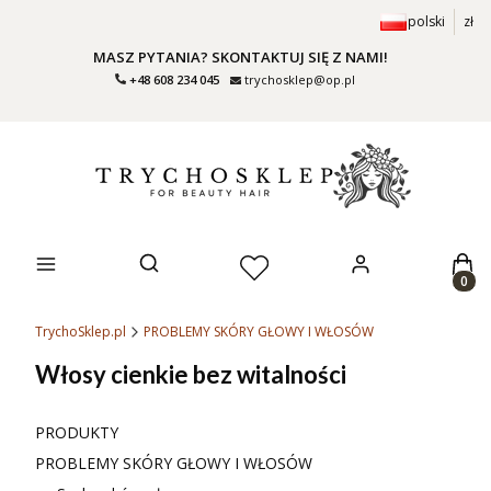
polski
zł
MASZ PYTANIA? SKONTAKTUJ SIĘ Z NAMI!
+48 608 234 045
trychosklep@op.pl
Prod
Otwórz wyszukiwarkę
TrychoSklep.pl
PROBLEMY SKÓRY GŁOWY I WŁOSÓW
Włosy cienkie bez witalności
PRODUKTY
PROBLEMY SKÓRY GŁOWY I WŁOSÓW