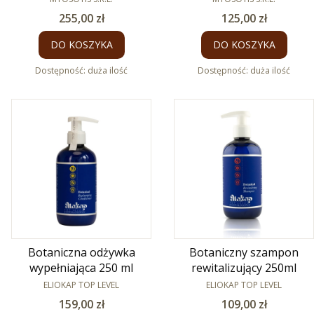
Cena
Cena
255,00 zł
125,00 zł
DO KOSZYKA
DO KOSZYKA
Dostępność:
duża ilość
Dostępność:
duża ilość
Botaniczna odżywka
Botaniczny szampon
wypełniająca 250 ml
rewitalizujący 250ml
PRODUCENT
PRODUCENT
ELIOKAP TOP LEVEL
ELIOKAP TOP LEVEL
Cena
Cena
159,00 zł
109,00 zł