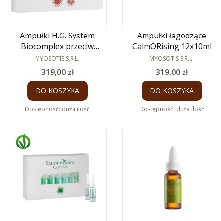
Ampułki H.G. System
Ampułki łagodzące
Biocomplex przeciw
CalmORising 12x10ml
wypadaniu włosów 12x7ml
PRODUCENT
PRODUCENT
MYOSOTIS S.R.L.
MYOSOTIS S.R.L.
Cena
Cena
319,00 zł
319,00 zł
DO KOSZYKA
DO KOSZYKA
Dostępność:
duża ilość
Dostępność:
duża ilość