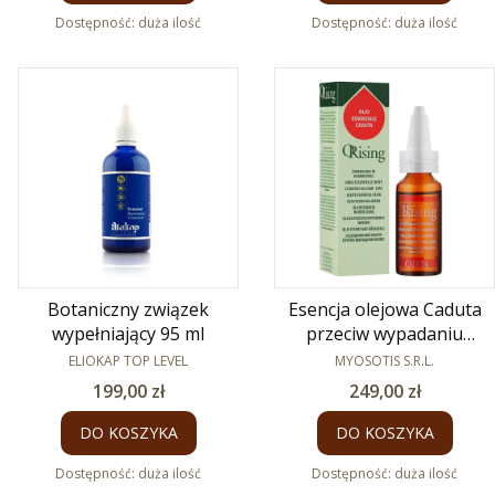
Dostępność:
duża ilość
Dostępność:
duża ilość
Botaniczny związek
Esencja olejowa Caduta
wypełniający 95 ml
przeciw wypadaniu
PRODUCENT
włosów 30 ml
PRODUCENT
ELIOKAP TOP LEVEL
MYOSOTIS S.R.L.
Cena
Cena
199,00 zł
249,00 zł
DO KOSZYKA
DO KOSZYKA
Dostępność:
duża ilość
Dostępność:
duża ilość