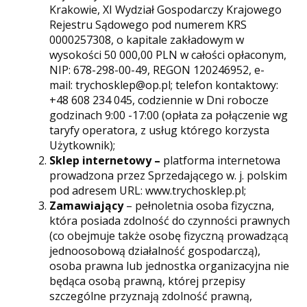
Krakowie, XI Wydział Gospodarczy Krajowego
Rejestru Sądowego pod numerem KRS
0000257308, o kapitale zakładowym w
wysokości 50 000,00 PLN w całości opłaconym,
NIP: 678-298-00-49, REGON 120246952, e-
mail: trychosklep@op.pl; telefon kontaktowy:
+48 608 234 045, codziennie w Dni robocze
godzinach 9:00 -17:00 (opłata za połączenie wg
taryfy operatora, z usług którego korzysta
Użytkownik);
Sklep internetowy –
platforma internetowa
prowadzona przez Sprzedającego w. j. polskim
pod adresem URL: www.trychosklep.pl;
Zamawiający
– pełnoletnia osoba fizyczna,
która posiada zdolność do czynności prawnych
(co obejmuje także osobę fizyczną prowadzącą
jednoosobową działalność gospodarczą),
osoba prawna lub jednostka organizacyjna nie
będąca osobą prawną, której przepisy
szczególne przyznają zdolność prawną,