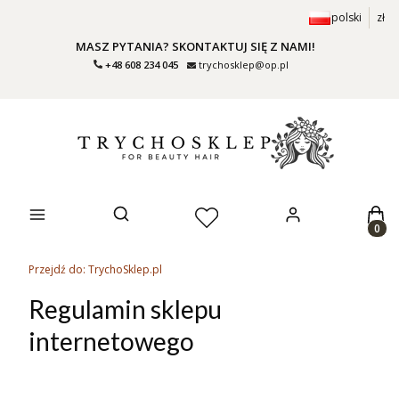
polski
zł
MASZ PYTANIA? SKONTAKTUJ SIĘ Z NAMI!
+48 608 234 045
trychosklep@op.pl
Prod
Otwórz wyszukiwarkę
Przejdź do:
TrychoSklep.pl
Regulamin sklepu
internetowego